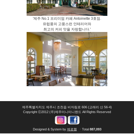
'제주 No.1 프리미엄 카페 Antoinette 3호점.
유럽풍의 고풍스런 인테리어와
최고의 커피 맛을 자랑합니다.'
제주특별자치도 제주시 조천읍 비자림로 606 (교래리 산 56-4)
Copyright ⓒ2012 (주)제주미니미니랜드 All Rights Reserved
Designed & System by
제로웹
ㆍTotal
887,093